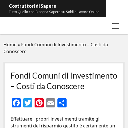
Costruttori di Sapere
Tutto Quello che Bisogna Sapere su Soldi e Lavoro Online
open
Contatti
menu
Home
»
Fondi Comuni di Investimento – Costi da
Conoscere
Fondi Comuni di Investimento
– Costi da Conoscere
F
T
Pi
E
C
ac
w
nt
m
o
e
itt
er
ai
n
Effettuare i propri investimenti tramite gli
strumenti del risparmio gestito è certamente un