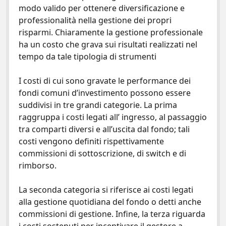
b
er
es
l
di
modo valido per ottenere diversificazione e
o
t
vi
professionalità nella gestione dei propri
o
di
risparmi. Chiaramente la gestione professionale
ha un costo che grava sui risultati realizzati nel
k
tempo da tale tipologia di strumenti
I costi di cui sono gravate le performance dei
fondi comuni d’investimento possono essere
suddivisi in tre grandi categorie. La prima
raggruppa i costi legati all’ ingresso, al passaggio
tra comparti diversi e all’uscita dal fondo; tali
costi vengono definiti rispettivamente
commissioni di sottoscrizione, di switch e di
rimborso.
La seconda categoria si riferisce ai costi legati
alla gestione quotidiana del fondo o detti anche
commissioni di gestione. Infine, la terza riguarda