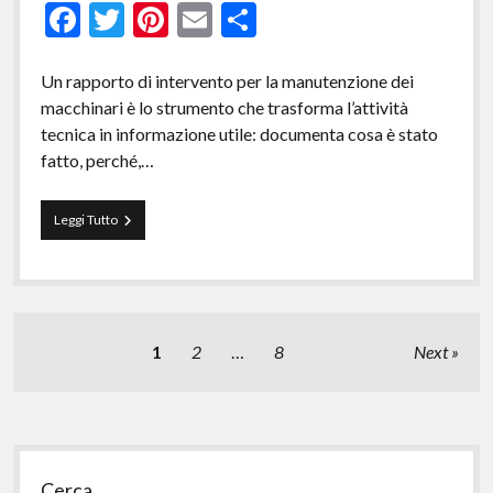
F
T
Pi
E
C
ac
w
nt
m
o
e
itt
er
ai
n
Un rapporto di intervento per la manutenzione dei
macchinari è lo strumento che trasforma l’attività
b
er
es
l
di
tecnica in informazione utile: documenta cosa è stato
o
t
vi
fatto, perché,…
o
di
k
Fac
Leggi Tutto
simile
rapporto
intervento
manutenzione
macchinari​
Paginazione
1
2
…
8
Next
degli
articoli
Sidebar
Cerca