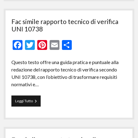
manometro​
Fac simile rapporto tecnico di verifica
UNI 10738​
F
T
Pi
E
C
ac
w
nt
m
o
e
itt
er
ai
n
Questo testo offre una guida pratica e puntuale alla
redazione del rapporto tecnico di verifica secondo
b
er
es
l
di
UNI 10738, con l’obiettivo di trasformare requisiti
o
t
vi
normativi e…
o
di
k
Fac
Leggi Tutto
simile
rapporto
tecnico
di
verifica
UNI