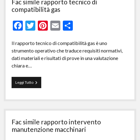
Fac simile rapporto tecnico di
10738​
compatibilità gas​
F
T
Pi
E
C
ac
w
nt
m
o
e
itt
er
ai
n
Il rapporto tecnico di compatibilità gas è uno
strumento operativo che traduce requisiti normativi,
b
er
es
l
di
dati materiali e risultati di prove in una valutazione
o
t
vi
chiara e…
o
di
k
Fac
Leggi Tutto
simile
rapporto
tecnico
di
compatibilità
gas​
Fac simile rapporto intervento
manutenzione macchinari​