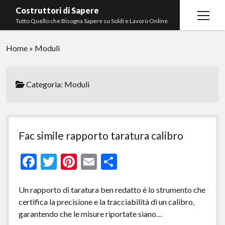
Costruttori di Sapere
open
Tutto Quello che Bisogna Sapere su Soldi e Lavoro Online
menu
Home
Contatti
»
Moduli
Categoria:
Moduli
Fac simile rapporto taratura calibro​
F
T
Pi
E
C
ac
w
nt
m
o
e
itt
er
ai
n
Un rapporto di taratura ben redatto è lo strumento che
certifica la precisione e la tracciabilità di un calibro,
b
er
es
l
di
garantendo che le misure riportate siano…