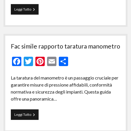
o
t
vi
o
di
Fac
Leggi Tutto
simile
k
rapporto
taratura
calibro​
Fac simile rapporto taratura manometro​
F
T
Pi
E
C
ac
w
nt
m
o
e
itt
er
ai
n
La taratura del manometro è un passaggio cruciale per
garantire misure di pressione affidabili, conformità
b
er
es
l
di
normativa e sicurezza degli impianti. Questa guida
o
t
vi
offre una panoramica…
o
di
k
Fac
Leggi Tutto
simile
rapporto
taratura