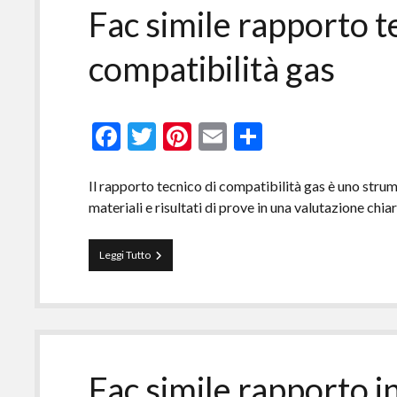
10738​
Fac simile rapporto t
compatibilità gas​
F
T
Pi
E
C
ac
w
nt
m
o
e
itt
er
ai
n
Il rapporto tecnico di compatibilità gas è uno strum
materiali e risultati di prove in una valutazione chia
b
er
es
l
di
o
t
vi
Fac
Leggi Tutto
o
di
simile
rapporto
k
tecnico
di
compatibilità
gas​
Fac simile rapporto 