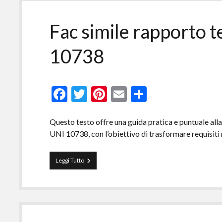
Fac simile rapporto t
10738​
F
T
Pi
E
C
ac
w
nt
m
o
e
itt
er
ai
n
Questo testo offre una guida pratica e puntuale all
UNI 10738, con l’obiettivo di trasformare requisiti
b
er
es
l
di
o
t
vi
Fac
Leggi Tutto
o
di
simile
rapporto
k
tecnico
di
verifica
UNI