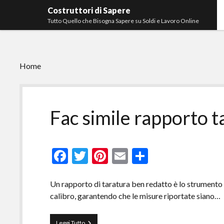
Costruttori di Sapere
Tutto Quello che Bisogna Sapere su Soldi e Lavoro Online
Home
Costruttori
Fac simile rapporto ta
di
Sapere
F
T
Pi
E
C
ac
w
nt
m
o
e
itt
er
ai
n
Un rapporto di taratura ben redatto è lo strumento ch
calibro, garantendo che le misure riportate siano…
b
er
es
l
di
o
t
vi
Fac
Leggi Tutto