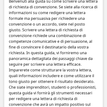
e
itt
er
ai
n
Benvenuti alla guida su come scrivere una lettera
di richiesta di convenzione. Se siete alla ricerca di
b
er
es
l
di
informazioni su come redigere una lettera
o
t
vi
formale ma persuasiva per richiedere una
o
di
convenzione o un accordo, siete nel posto
giusto. Scrivere una lettera di richiesta di
k
convenzione richiede una combinazione di
competenze comunicative e di persuasione, al
fine di convincere il destinatario della vostra
richiesta. In questa guida, vi forniremo una
panoramica dettagliata dei passaggi chiave da
seguire per scrivere una lettera efficace.
Imparerete come strutturare la vostra lettera,
quali informazioni includere e come utilizzare il
tono giusto per ottenere il risultato desiderato.
Che siate imprenditori, studenti o professionisti,
questa guida vi fornirà gli strumenti necessari
per redigere una lettera di richiesta di
convenzione che avrà un impatto positivo sul