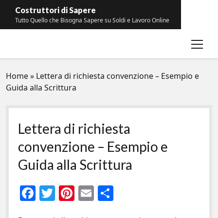
Costruttori di Sapere
Tutto Quello che Bisogna Sapere su Soldi e Lavoro Online
open
Contatti
menu
Home
»
Lettera di richiesta convenzione – Esempio e
Guida alla Scrittura
Lettera di richiesta
convenzione – Esempio e
Guida alla Scrittura
F
T
Pi
E
C
ac
w
nt
m
o