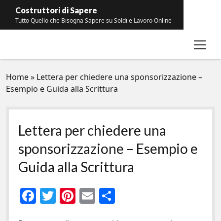
Costruttori di Sapere
Tutto Quello che Bisogna Sapere su Soldi e Lavoro Online
open
Contatti
menu
Home
»
Lettera per chiedere una sponsorizzazione –
Esempio e Guida alla Scrittura
Lettera per chiedere una
sponsorizzazione – Esempio e
Guida alla Scrittura
F
T
Pi
E
C
ac
w
nt
m
o