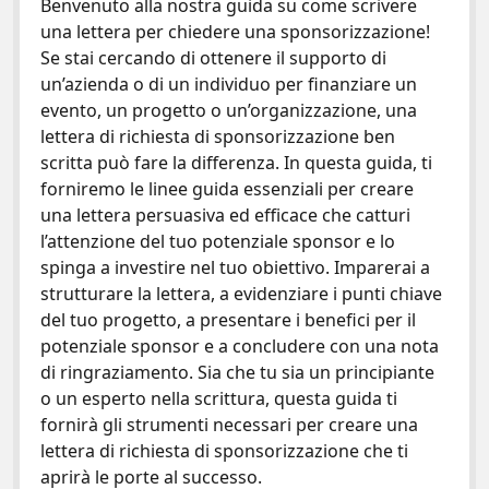
e
itt
er
ai
n
Benvenuto alla nostra guida su come scrivere
una lettera per chiedere una sponsorizzazione!
b
er
es
l
di
Se stai cercando di ottenere il supporto di
o
t
vi
un’azienda o di un individuo per finanziare un
o
di
evento, un progetto o un’organizzazione, una
lettera di richiesta di sponsorizzazione ben
k
scritta può fare la differenza. In questa guida, ti
forniremo le linee guida essenziali per creare
una lettera persuasiva ed efficace che catturi
l’attenzione del tuo potenziale sponsor e lo
spinga a investire nel tuo obiettivo. Imparerai a
strutturare la lettera, a evidenziare i punti chiave
del tuo progetto, a presentare i benefici per il
potenziale sponsor e a concludere con una nota
di ringraziamento. Sia che tu sia un principiante
o un esperto nella scrittura, questa guida ti
fornirà gli strumenti necessari per creare una
lettera di richiesta di sponsorizzazione che ti
aprirà le porte al successo.