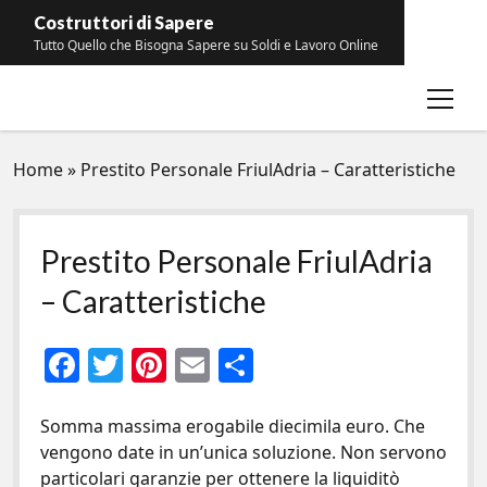
Costruttori di Sapere
Tutto Quello che Bisogna Sapere su Soldi e Lavoro Online
open
Contatti
menu
Home
»
Prestito Personale FriulAdria – Caratteristiche
Prestito Personale FriulAdria
– Caratteristiche
F
T
Pi
E
C
ac
w
nt
m
o
e
itt
er
ai
n
Somma massima erogabile diecimila euro. Che
vengono date in un’unica soluzione. Non servono
b
er
es
l
di
particolari garanzie per ottenere la liquiditò