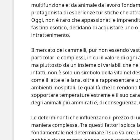
o
di
multifunzionale: da animale da lavoro fondam
protagonista di esperienze turistiche che att
k
Oggi, non è raro che appassionati e imprendito
fascino esotico, decidano di acquistare uno o p
intrattenimento.
Il mercato dei cammelli, pur non essendo vast
particolari e complessi, in cui il valore di ogn
ma piuttosto da un insieme di variabili che ne
infatti, non è solo un simbolo della vita nel d
come il latte e la lana, oltre a rappresentare u
ambienti inospitali. Le qualità che lo rendono t
sopportare temperature estreme e il suo cara
degli animali più ammirati e, di conseguenza, 
Le determinanti che influenzano il prezzo di u
maniera complessa. Tra questi fattori spicca l
fondamentale nel determinare il suo valore. I 