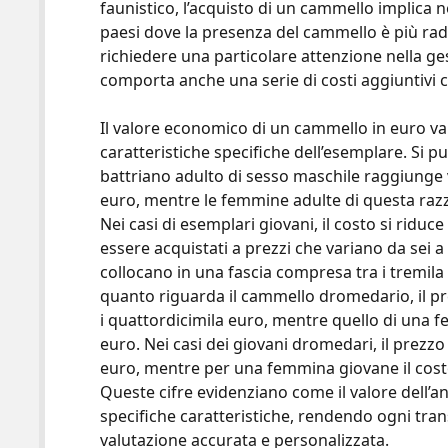
faunistico, l’acquisto di un cammello implica 
paesi dove la presenza del cammello è più radi
richiedere una particolare attenzione nella ges
comporta anche una serie di costi aggiuntivi c
Il valore economico di un cammello in euro va
caratteristiche specifiche dell’esemplare. Si
battriano adulto di sesso maschile raggiunge va
euro, mentre le femmine adulte di questa razza 
Nei casi di esemplari giovani, il costo si ridu
essere acquistati a prezzi che variano da sei 
collocano in una fascia compresa tra i tremil
quanto riguarda il cammello dromedario, il pre
i quattordicimila euro, mentre quello di una fe
euro. Nei casi dei giovani dromedari, il prezz
euro, mentre per una femmina giovane il costo 
Queste cifre evidenziano come il valore dell’a
specifiche caratteristiche, rendendo ogni tra
valutazione accurata e personalizzata.