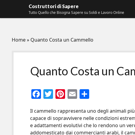
Costruttori di Sapere
Tutto Quello che Bisogna Sapere su Soldi e Lavoro Online
Home
»
Quanto Costa un Cammello
Quanto Costa un Ca
F
T
Pi
E
C
ac
w
nt
m
o
e
itt
er
ai
n
Il cammello rappresenta uno degli animali più 
capace di sopravvivere nelle condizioni estrem
b
er
es
l
di
e adattamenti evolutivi che lo rendono un ver
o
t
vi
addomesticato dai commercianti arabi, il cam