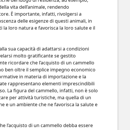
iche del luogo di residenza, ad esempio,
ella vita dell’animale, rendendo
ore. È importante, infatti, rivolgersi a
cenza delle esigenze di questi animali, in
a loro natura e favorisca la loro salute e il
 alla sua capacità di adattarsi a condizioni
larsi molto gratificante se gestito
ante ricordare che l’acquisto di un cammello
no ben oltre il semplice impegno economico
 normative in materia di importazione e la
guate rappresentano elementi imprescindibili
o. La figura del cammello, infatti, non è solo
zare per attività turistiche, ma quella di un
che e un ambiente che ne favorisca la salute e
 che l’acquisto di un cammello debba essere