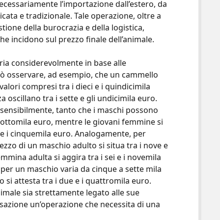
necessariamente l’importazione dall’estero, da
cata e tradizionale. Tale operazione, oltre a
tione della burocrazia e della logistica,
he incidono sul prezzo finale dell’animale.
ria considerevolmente in base alle
 può osservare, ad esempio, che un cammello
lori compresi tra i dieci e i quindicimila
oscillano tra i sette e gli undicimila euro.
ce sensibilmente, tanto che i maschi possono
a ottomila euro, mentre le giovani femmine si
a e i cinquemila euro. Analogamente, per
zzo di un maschio adulto si situa tra i nove e
mmina adulta si aggira tra i sei e i novemila
o per un maschio varia da cinque a sette mila
si attesta tra i due e i quattromila euro.
nimale sia strettamente legato alle sue
nsazione un’operazione che necessita di una