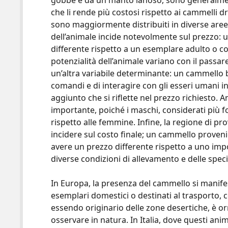
gobbe e da un manto lanoso, sono generalmente
che li rende più costosi rispetto ai cammelli
sono maggiormente distribuiti in diverse aree d
dell’animale incide notevolmente sul prezzo:
differente rispetto a un esemplare adulto o co
potenzialità dell’animale variano con il passa
un’altra variabile determinante: un cammello 
comandi e di interagire con gli esseri umani i
aggiunto che si riflette nel prezzo richiesto. 
importante, poiché i maschi, considerati più fo
rispetto alle femmine. Infine, la regione di p
incidere sul costo finale; un cammello proveni
avere un prezzo differente rispetto a uno impo
diverse condizioni di allevamento e delle speci
In Europa, la presenza del cammello si manife
esemplari domestici o destinati al trasporto, 
essendo originario delle zone desertiche, è orm
osservare in natura. In Italia, dove questi a