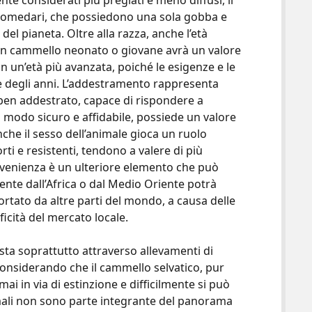
 considerati più pregiati e meno diffusi, il
 dromedari, che possiedono una sola gobba e
el pianeta. Oltre alla razza, anche l’età
 un cammello neonato o giovane avrà un valore
n un’età più avanzata, poiché le esigenze e le
re degli anni. L’addestramento rappresenta
ben addestrato, capace di rispondere a
n modo sicuro e affidabile, possiede un valore
Anche il sesso dell’animale gioca un ruolo
rti e resistenti, tendono a valere di più
rovenienza è un ulteriore elemento che può
ente dall’Africa o dal Medio Oriente potrà
rtato da altre parti del mondo, a causa delle
ficità del mercato locale.
sta soprattutto attraverso allevamenti di
considerando che il cammello selvatico, pur
ai in via di estinzione e difficilmente si può
nimali non sono parte integrante del panorama