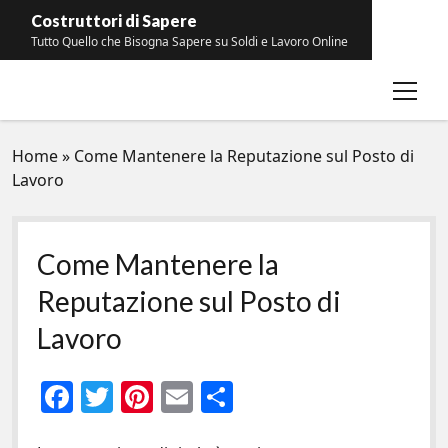
Costruttori di Sapere
Tutto Quello che Bisogna Sapere su Soldi e Lavoro Online
open
Contatti
menu
Home
»
Come Mantenere la Reputazione sul Posto di
Lavoro
Come Mantenere la
Reputazione sul Posto di
Lavoro
F
T
Pi
E
C
ac
w
nt
m
o