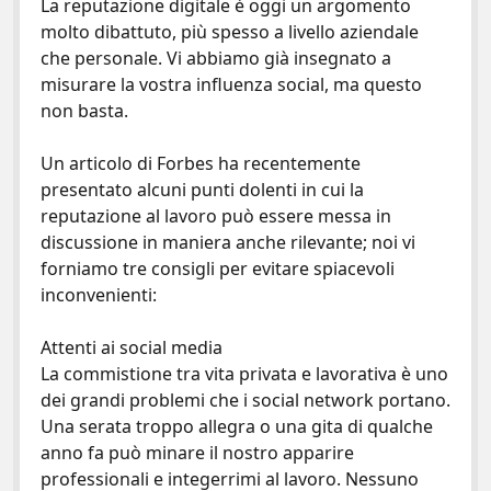
e
itt
er
ai
n
La reputazione digitale è oggi un argomento
molto dibattuto, più spesso a livello aziendale
b
er
es
l
di
che personale. Vi abbiamo già insegnato a
o
t
vi
misurare la vostra influenza social, ma questo
o
di
non basta.
k
Un articolo di
Forbes
ha recentemente
presentato alcuni punti dolenti in cui la
reputazione al lavoro può essere messa in
discussione in maniera anche rilevante; noi vi
forniamo tre consigli per evitare spiacevoli
inconvenienti:
Attenti ai social media
La commistione tra vita privata e lavorativa è uno
dei grandi problemi che i social network portano.
Una serata troppo allegra o una gita di qualche
anno fa può minare il nostro apparire
professionali e integerrimi al lavoro. Nessuno