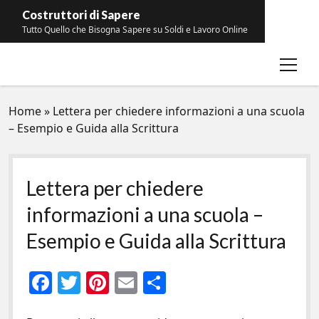
Costruttori di Sapere
Tutto Quello che Bisogna Sapere su Soldi e Lavoro Online
open
Contatti
menu
Home
»
Lettera per chiedere informazioni a una scuola
– Esempio e Guida alla Scrittura
Lettera per chiedere
informazioni a una scuola –
Esempio e Guida alla Scrittura
F
T
Pi
E
C
ac
w
nt
m
o