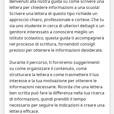
e
itt
er
ai
n
Benvenuti alla nostra guida su come scrivere una
lettera per chiedere informazioni a una scuola!
b
er
es
l
di
Scrivere una lettera di questo tipo richiede un
o
t
vi
approccio chiaro, professionale e cortese. Che tu
o
di
sia uno studente in cerca di ulteriori dettagli o un
genitore interessato a conoscere meglio un
k
istituto scolastico, questa guida ti accompagnerà
nel processo di scrittura, fornendoti consigli
preziosi per ottenere le informazioni desiderate.
Durante il percorso, ti forniremo suggerimenti
su come organizzare il contenuto, come
strutturare la lettera e come trasmettere il tuo
interesse e la tua motivazione per ottenere le
informazioni necessarie. Ricorda che una lettera
ben scritta può fare la differenza nella tua ricerca
di informazioni, quindi prenditi il tempo
necessario per seguire le indicazioni e creare una
lettera efficace.